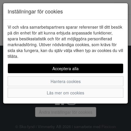
Downstairs - Vimmerby
Toggl
Inställningar för cookies
navig
Vi och våra samarbetspartners sparar referenser till ditt besök
HEM
JACQUELINE DE YONG
på din enhet för att kunna erbjuda anpassade funktioner,
spara besöksstatistik och för att möjliggöra personifierad
Kunde inte hitta några artiklar...
marknadsföring. Utöver nödvändiga cookies, som krävs för
sida ska fungera, kan du själv välja vilken typ av cookies du vill
tillåta.
Sko-fynd i Vimmerby AB
Acceptera alla
S:t Torget 2, 598 21 VIMMERBY, Telefon:
0492-31370
Hantera cookies
Vanliga frågor
|
Om oss
|
Kontakta oss
|
Öppettider
Läs mer om cookies
Ändra inställingar för cookies
© Sko-fynd i Vimmerby AB 2026 i samarbete med
Flexicon