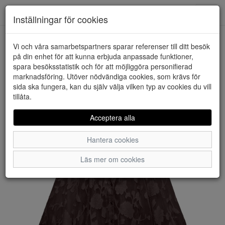
Downstairs - Vimmerby
Toggl
Inställningar för cookies
navig
Vi och våra samarbetspartners sparar referenser till ditt besök
HEM
VERO MODA
på din enhet för att kunna erbjuda anpassade funktioner,
spara besöksstatistik och för att möjliggöra personifierad
marknadsföring. Utöver nödvändiga cookies, som krävs för
sida ska fungera, kan du själv välja vilken typ av cookies du vill
tillåta.
Acceptera alla
Hantera cookies
Läs mer om cookies