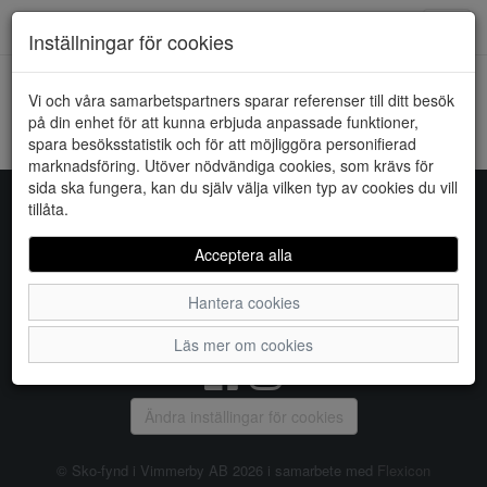
Downstairs - Vimmerby
Toggl
Inställningar för cookies
navig
Vi och våra samarbetspartners sparar referenser till ditt besök
HEM
VERO MODA
på din enhet för att kunna erbjuda anpassade funktioner,
spara besöksstatistik och för att möjliggöra personifierad
Kunde inte hitta några artiklar...
marknadsföring. Utöver nödvändiga cookies, som krävs för
sida ska fungera, kan du själv välja vilken typ av cookies du vill
tillåta.
Sko-fynd i Vimmerby AB
Acceptera alla
S:t Torget 2, 598 21 VIMMERBY, Telefon:
0492-31370
Hantera cookies
Vanliga frågor
|
Om oss
|
Kontakta oss
|
Öppettider
Läs mer om cookies
Ändra inställingar för cookies
© Sko-fynd i Vimmerby AB 2026 i samarbete med
Flexicon