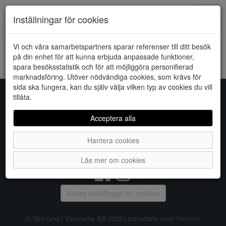
Downstairs - Vimmerby
Toggl
Inställningar för cookies
navig
Vi och våra samarbetspartners sparar referenser till ditt besök
HEM
JACQUELINE DE YONG
på din enhet för att kunna erbjuda anpassade funktioner,
spara besöksstatistik och för att möjliggöra personifierad
Kunde inte hitta några artiklar...
marknadsföring. Utöver nödvändiga cookies, som krävs för
sida ska fungera, kan du själv välja vilken typ av cookies du vill
tillåta.
Sko-fynd i Vimmerby AB
Acceptera alla
S:t Torget 2, 598 21 VIMMERBY, Telefon:
0492-31370
Hantera cookies
Vanliga frågor
|
Om oss
|
Kontakta oss
|
Öppettider
Läs mer om cookies
Ändra inställingar för cookies
© Sko-fynd i Vimmerby AB 2026 i samarbete med
Flexicon