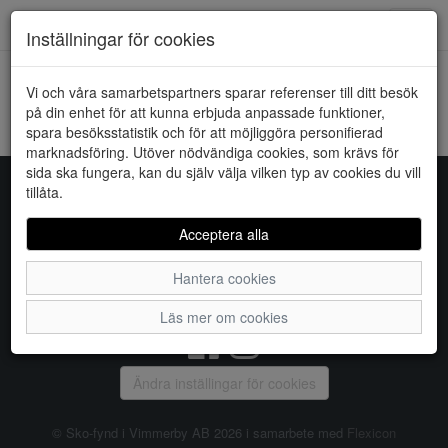
Downstairs - Vimmerby
Toggl
Inställningar för cookies
navig
Vi och våra samarbetspartners sparar referenser till ditt besök
HEM
RIEKER
på din enhet för att kunna erbjuda anpassade funktioner,
spara besöksstatistik och för att möjliggöra personifierad
Kunde inte hitta några artiklar...
marknadsföring. Utöver nödvändiga cookies, som krävs för
sida ska fungera, kan du själv välja vilken typ av cookies du vill
tillåta.
Sko-fynd i Vimmerby AB
Acceptera alla
S:t Torget 2, 598 21 VIMMERBY, Telefon:
0492-31370
Hantera cookies
Vanliga frågor
|
Om oss
|
Kontakta oss
|
Öppettider
Läs mer om cookies
Ändra inställingar för cookies
© Sko-fynd i Vimmerby AB 2026 i samarbete med
Flexicon