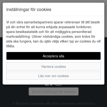
Downstairs - Vimmerby
Toggl
Inställningar för cookies
navig
Vi och våra samarbetspartners sparar referenser till ditt besök
HEM
AALTONEN
på din enhet för att kunna erbjuda anpassade funktioner,
spara besöksstatistik och för att möjliggöra personifierad
Kunde inte hitta några artiklar...
marknadsföring. Utöver nödvändiga cookies, som krävs för
sida ska fungera, kan du själv välja vilken typ av cookies du vill
tillåta.
Sko-fynd i Vimmerby AB
Acceptera alla
S:t Torget 2, 598 21 VIMMERBY, Telefon:
0492-31370
Hantera cookies
Vanliga frågor
|
Om oss
|
Kontakta oss
|
Öppettider
Läs mer om cookies
Ändra inställingar för cookies
© Sko-fynd i Vimmerby AB 2026 i samarbete med
Flexicon