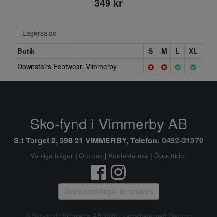
349 kr
Lagersaldo
Butik
S
M
L
XL
Downstairs Footwear, Vimmerby
Sko-fynd i Vimmerby AB
S:t Torget 2, 598 21 VIMMERBY, Telefon:
0492-31370
Vanliga frågor
|
Om oss
|
Kontakta oss
|
Öppettider
Ändra inställingar för cookies
© Sko-fynd i Vimmerby AB 2026 i samarbete med
Flexicon