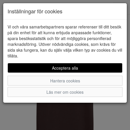
Downstairs - Vimmerby
Toggl
Inställningar för cookies
navig
Vi och våra samarbetspartners sparar referenser till ditt besök
HEM
VERO MODA
på din enhet för att kunna erbjuda anpassade funktioner,
spara besöksstatistik och för att möjliggöra personifierad
marknadsföring. Utöver nödvändiga cookies, som krävs för
sida ska fungera, kan du själv välja vilken typ av cookies du vill
tillåta.
Acceptera alla
Hantera cookies
Läs mer om cookies