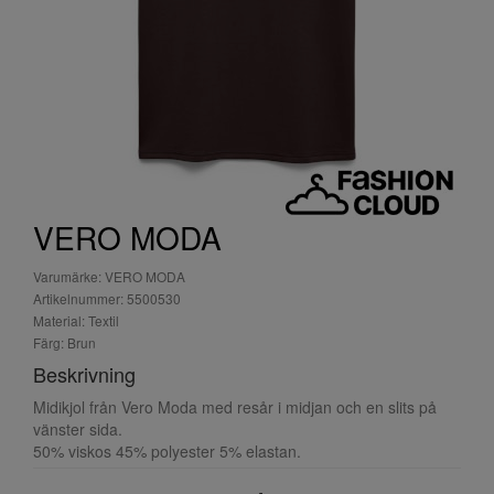
VERO MODA
Varumärke: VERO MODA
Artikelnummer: 5500530
Material: Textil
Färg: Brun
Beskrivning
Midikjol från Vero Moda med resår i midjan och en slits på
vänster sida.
50% viskos 45% polyester 5% elastan.