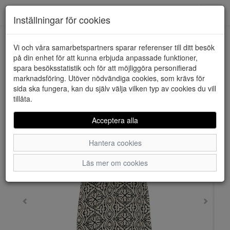
Downstairs - Vimmerby
Toggl
Inställningar för cookies
navig
Vi och våra samarbetspartners sparar referenser till ditt besök
HEM
VERO MODA
på din enhet för att kunna erbjuda anpassade funktioner,
spara besöksstatistik och för att möjliggöra personifierad
marknadsföring. Utöver nödvändiga cookies, som krävs för
sida ska fungera, kan du själv välja vilken typ av cookies du vill
tillåta.
Acceptera alla
Hantera cookies
Läs mer om cookies