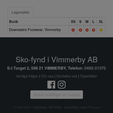
Lagersaldo
Butik
XS
S
M
L
XL
Downstairs Footwear, Vimmerby
Sko-fynd i Vimmerby AB
S:t Torget 2, 598 21 VIMMERBY, Telefon:
0492-31370
Vanliga frågor
|
Om oss
|
Kontakta oss
|
Öppettider
Ändra inställingar för cookies
© Sko-fynd i Vimmerby AB 2026 i samarbete med
Flexicon