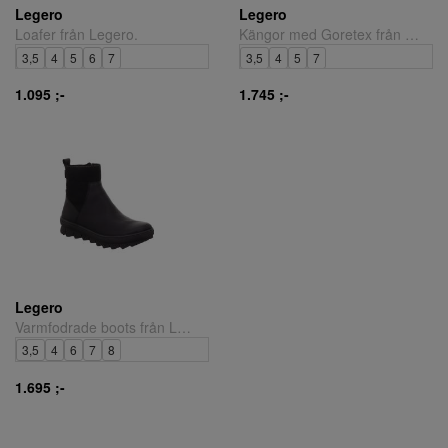
Legero
Legero
Loafer från Legero.
Kängor med Goretex från Legero.
3,5
4
5
6
7
3,5
4
5
7
1.095 ;-
1.745 ;-
Legero
Varmfodrade boots från Legero.
3,5
4
6
7
8
1.695 ;-