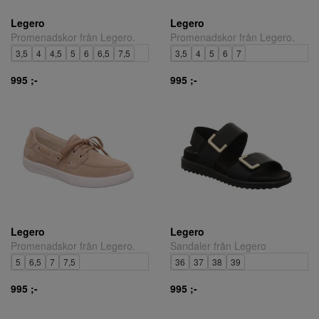
Legero
Legero
Promenadskor från Legero.
Promenadskor från Legero.
3,5
4
4,5
5
6
6,5
7,5
3,5
4
5
6
7
995 ;-
995 ;-
Legero
Legero
Promenadskor från Legero.
Sandaler från Legero
5
6,5
7
7,5
36
37
38
39
995 ;-
995 ;-