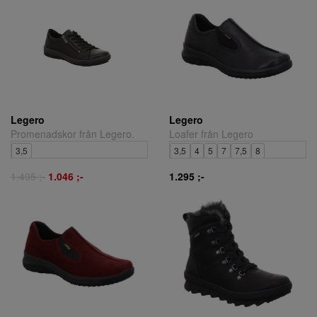
Legero
Legero
Promenadskor från Legero.
Loafer från Legero
3,5
3,5
4
5
7
7,5
8
1.495 ;-
1.046 ;-
1.295 ;-