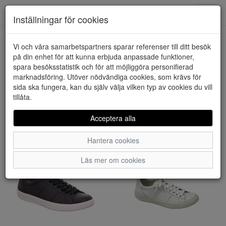
Downstairs - Vimmerby
Toggl
Inställningar för cookies
navig
Visa filter
Vi och våra samarbetspartners sparar referenser till ditt besök
på din enhet för att kunna erbjuda anpassade funktioner,
Varumärke: Legero
spara besöksstatistik och för att möjliggöra personifierad
Rensa
marknadsföring. Utöver nödvändiga cookies, som krävs för
9 artiklar hittade
sida ska fungera, kan du själv välja vilken typ av cookies du vill
tillåta.
Sortera efter:
Acceptera alla
Hantera cookies
Läs mer om cookies